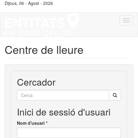
Vés
Dijous, 06 - Agost - 2026
al
contingut
Toggl
naviga
Centre de lleure
Cercador
Cerca
Inici de sessió d'usuari
Nom d'usuari
*