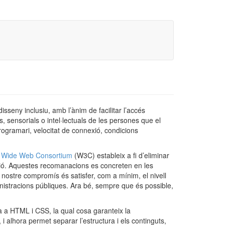
isseny inclusiu, amb l’ànim de facilitar l’accés
, sensorials o intel·lectuals de les persones que el
programari, velocitat de connexió, condicions
 Wide Web Consortium
(W3C) estableix a fi d’eliminar
cació. Aquestes recomanacions es concreten en les
nostre compromís és satisfer, com a mínim, el nivell
ministracions públiques. Ara bé, sempre que és possible,
 a HTML i CSS, la qual cosa garanteix la
i alhora permet separar l’estructura i els continguts,