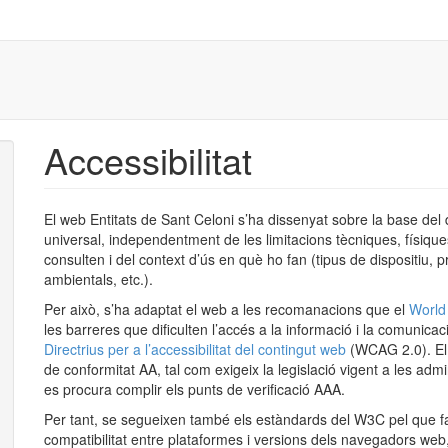
Accessibilitat
El web Entitats de Sant Celoni s’ha dissenyat sobre la base del d
universal, independentment de les limitacions tècniques, físiques
consulten i del context d’ús en què ho fan (tipus de dispositiu, 
ambientals, etc.).
Per això, s’ha adaptat el web a les recomanacions que el
World
les barreres que dificulten l’accés a la informació i la comuni
Directrius per a l’accessibilitat del contingut web
(WCAG 2.0). El 
de conformitat AA, tal com exigeix la legislació vigent a les ad
es procura complir els punts de verificació AAA.
Per tant, se segueixen també els estàndards del W3C pel que fa
compatibilitat entre plataformes i versions dels navegadors web, 