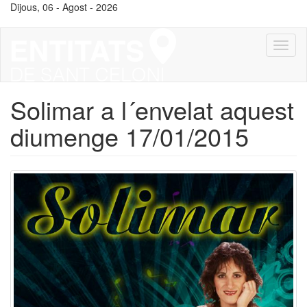
Vés
Dijous, 06 - Agost - 2026
al
contingut
Toggl
naviga
Solimar a l´envelat aquest
diumenge 17/01/2015