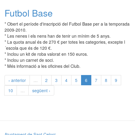
Futbol Base
* Obert el període d'inscripció del Futbol Base per a la temporada
2009-2010.
* Les nenes i els nens han de tenir un mínim de 5 anys.
* La quota anual és de 270 € per totes les categories, excepte l
´escola que és de 120 €.
* Inclou un kit de roba valorat en 150 euros.
* Inclou un carnet de soci.
* Més informació a les oficines del Club.
‹ anterior
…
2
3
4
5
6
7
8
9
10
…
següent ›
Ajuntament de Sant Celoni