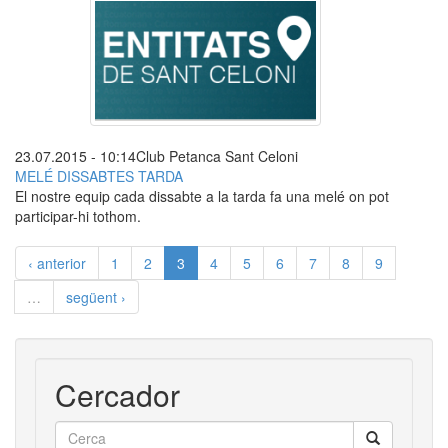
23.07.2015 - 10:14
Club Petanca Sant Celoni
MELÉ DISSABTES TARDA
El nostre equip cada dissabte a la tarda fa una melé on pot
participar-hi tothom.
‹ anterior
1
2
3
4
5
6
7
8
9
…
següent ›
Cercador