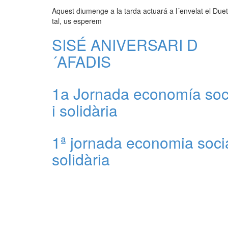
Aquest diumenge a la tarda actuará a l´envelat el Due
tal, us esperem
SISÉ ANIVERSARI D
´AFADIS
1a Jornada economía soc
i solidària
1ª jornada economia socia
solidària