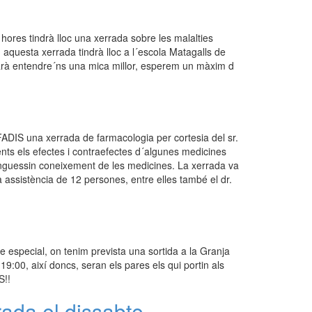
hores tindrà lloc una xerrada sobre les malalties
 aquesta xerrada tindrà lloc a l´escola Matagalls de
farà entendre´ns una mica millor, esperem un màxim d
AFADIS una xerrada de farmacologia per cortesia del sr.
ents els efectes i contraefectes d´algunes medicines
tinguessin coneixement de les medicines. La xerrada va
a assistència de 12 persones, entre elles també el dr.
 especial, on tenim prevista una sortida a la Granja
9:00, així doncs, seran els pares els qui portin als
S!!
ada el dissabte