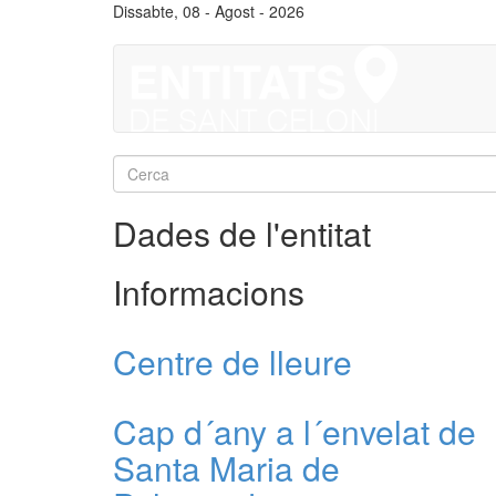
Vés
Dissabte, 08 - Agost - 2026
al
contingut
Formulari
de
Cerca
Dades de l'entitat
cerca
Informacions
Centre de lleure
Cap d´any a l´envelat de
Santa Maria de