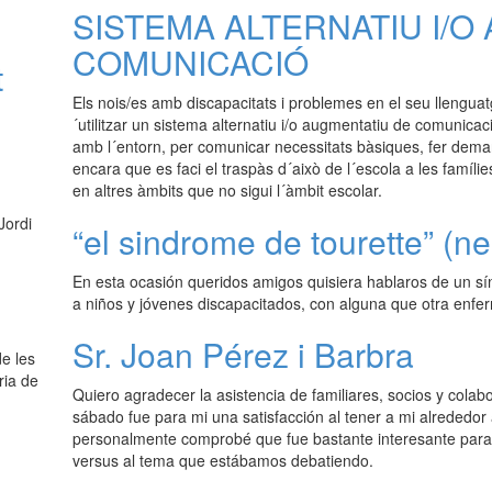
SISTEMA ALTERNATIU I/O
COMUNICACIÓ
t
Els nois/es amb discapacitats i problemes en el seu llenguat
´utilitzar un sistema alternatiu i/o augmentatiu de comunicac
amb l´entorn, per comunicar necessitats bàsiques, fer dema
encara que es faci el traspàs d´això de l´escola a les famílies,
en altres àmbits que no sigui l´àmbit escolar.
Jordi
“el sindrome de tourette” (ne
En esta ocasión queridos amigos quisiera hablaros de un s
a niños y jóvenes discapacitados, con alguna que otra enf
Sr. Joan Pérez i Barbra
e les
ria de
Quiero agradecer la asistencia de familiares, socios y colab
sábado fue para mi una satisfacción al tener a mi alrededor
personalmente comprobé que fue bastante interesante para 
versus al tema que estábamos debatiendo.