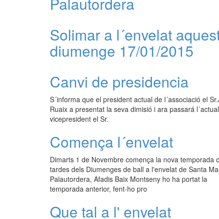
Palautordera
Solimar a l´envelat aques
diumenge 17/01/2015
Canvi de presidencia
S´informa que el president actual de l´associació el Sr.
Ruaix a presentat la seva dimisió i ara passará l´actual
vicepresident el Sr.
Comença l´envelat
Dimarts 1 de Novembre comença la nova temporada d
tardes dels Diumenges de ball a l'envelat de Santa Ma
Palautordera, Afadis Baix Montseny ho ha portat la
temporada anterior, fent-ho pro
Que tal a l' envelat