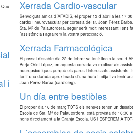
Xerrada Cardio-vascular
t Que
Benvolguts amics d´AFADIS, el proper 13 d´abril a les 17:00 
cardio i neurovascular per cortesia del sr. Joan Pérez Barba,
Sta. Mª de Palautordera, segur serà molt interessant i ens 
´assistència i agrairem la vostra participació.
Xerrada Farmacológica
ial
El passat dissabte dia 22 de febrer va tenir lloc a la seu d´
Borja Oriol López, en aquesta xerrada va explicar als assist
neuropsicòtiques perquè els pares i interessats assistents 
tenir una durada aproximada d´una hora i mitja i va tenir un
l i
Joan Pérez Barba (cardiòleg).
Un día entre bestiòles
El proper dia 16 de març TOTS els nens/es tenen un dissabte
Escola de Sta. Mª de Palautordera, està prevista de 16:30 a 1
nens directament a la Granja Escola. US I ESPEREM A TOT
L´assamblea de socis celebr