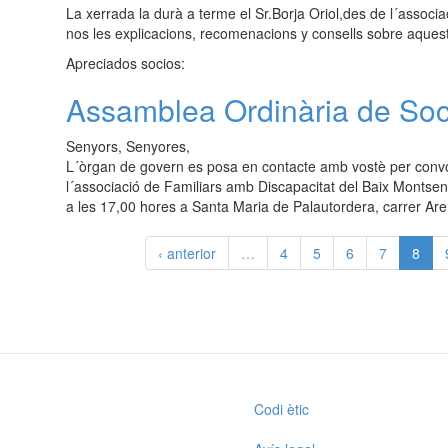
La xerrada la durà a terme el Sr.Borja Oriol,des de l´associa
nos les explicacions, recomenacions y consells sobre aquest
Apreciados socios:
Assamblea Ordinària de Soc
Senyors, Senyores,
L´òrgan de govern es posa en contacte amb vostè per convoc
l´associació de Familiars amb Discapacitat del Baix Montseny
a les 17,00 hores a Santa Maria de Palautordera, carrer Are
‹ anterior
…
4
5
6
7
8
Codi ètic