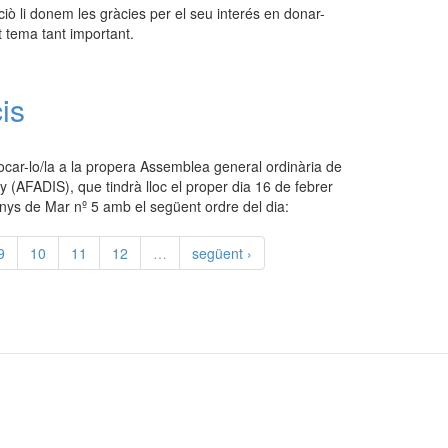
ciò li donem les gràcies per el seu interés en donar-
 tema tant important.
is
ar-lo/la a la propera Assemblea general ordinària de
 (AFADIS), que tindrà lloc el proper dia 16 de febrer
nys de Mar nº 5 amb el següent ordre del dia:
9
10
11
12
…
següent ›